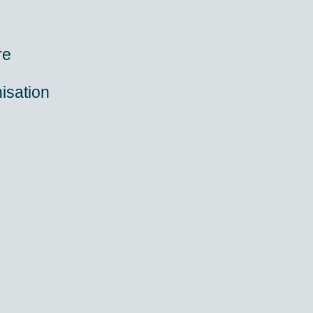
re
isation