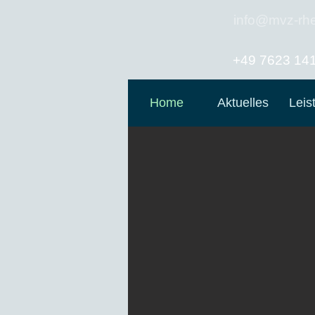
info@mvz-rhe
+49 7623 14
Home
Aktuelles
Leis