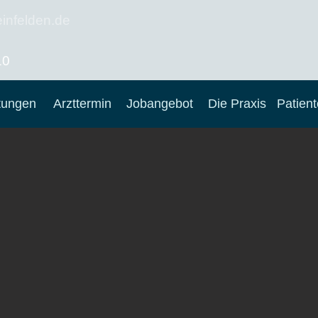
infelden.de
10
tungen
Arzttermin
Jobangebot
Die Praxis
Patient