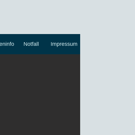
Anmelden
eninfo
Notfall
Impressum