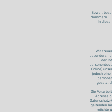
Soweit beso
Nummern 1. b
In diese
Wir freue
besonders hoh
der In
personenbezo
Online) unse
jedoch eine
personen
gesetzlic
Die Verarbei
Adresse o
Datenschutz-
geltenden la
möchte u