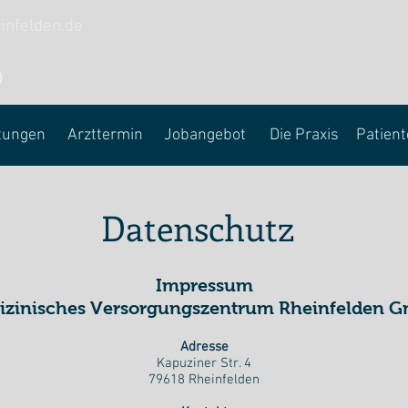
infelden.de
0
tungen
Arzttermin
Jobangebot
Die Praxis
Patient
Datenschutz
Impressum
izinisches Versorgungszentrum Rheinfelden G
Adresse
Kapuziner Str. 4
79618 Rheinfelden