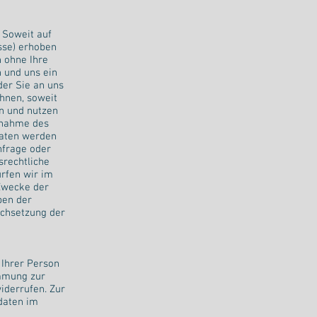
 Soweit auf
sse) erhoben
n ohne Ihre
 und uns ein
der Sie an uns
hnen, soweit
en und nutzen
chnahme des
Daten werden
nfrage oder
srechtliche
ürfen wir im
 Zwecke der
ben der
rchsetzung der
 Ihrer Person
immung zur
iderrufen. Zur
daten im