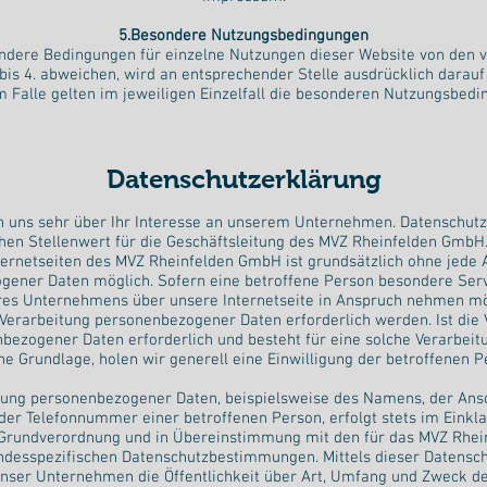
5.Besondere Nutzungsbedingungen
ndere Bedingungen für einzelne Nutzungen dieser Website von den 
is 4. abweichen, wird an entsprechender Stelle ausdrücklich darauf
m Falle gelten im jeweiligen Einzelfall die besonderen Nutzungsbed
Datenschutzerklärung
n uns sehr über Ihr Interesse an unserem Unternehmen. Datenschutz
en Stellenwert für die Geschäftsleitung des MVZ Rheinfelden GmbH
ternetseiten des MVZ Rheinfelden GmbH ist grundsätzlich ohne jede
gener Daten möglich. Sofern eine betroffene Person besondere Serv
res Unternehmens über unsere Internetseite in Anspruch nehmen mö
 Verarbeitung personenbezogener Daten erforderlich werden. Ist die 
bezogener Daten erforderlich und besteht für eine solche Verarbeit
he Grundlage, holen wir generell eine Einwilligung der betroffenen P
tung personenbezogener Daten, beispielsweise des Namens, der Ansch
der Telefonnummer einer betroffenen Person, erfolgt stets im Einkla
Grundverordnung und in Übereinstimmung mit den für das MVZ Rhe
ndesspezifischen Datenschutzbestimmungen. Mittels dieser Datensc
nser Unternehmen die Öffentlichkeit über Art, Umfang und Zweck de