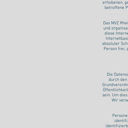
erhobenen, g
betroffene 
Das MVZ Rhei
und organisa
diese Inter
Internetbas
absoluter Sch
Person frei,
Die Datens
durch den
Grundverordn
Öffentlichkei
sein. Um dies
Wir verw
Personen
identif
identifizier