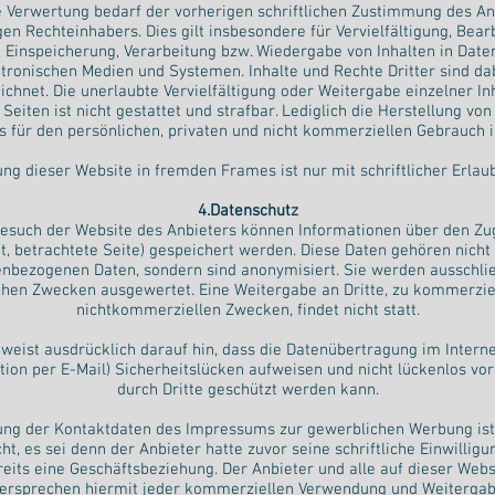
 Verwertung bedarf der vorherigen schriftlichen Zustimmung des An
gen Rechteinhabers. Dies gilt insbesondere für Vervielfältigung, Bear
 Einspeicherung, Verarbeitung bzw. Wiedergabe von Inhalten in Dat
tronischen Medien und Systemen. Inhalte und Rechte Dritter sind dab
chnet. Die unerlaubte Vervielfältigung oder Weitergabe einzelner In
Seiten ist nicht gestattet und strafbar. Lediglich die Herstellung vo
 für den persönlichen, privaten und nicht kommerziellen Gebrauch is
ung dieser Website in fremden Frames ist nur mit schriftlicher Erlaub
4.Datenschutz
esuch der Website des Anbieters können Informationen über den Zug
t, betrachtete Seite) gespeichert werden. Diese Daten gehören nicht
nbezogenen Daten, sondern sind anonymisiert. Sie werden ausschlie
schen Zwecken ausgewertet. Eine Weitergabe an Dritte, zu kommerzie
nichtkommerziellen Zwecken, findet nicht statt.
weist ausdrücklich darauf hin, dass die Datenübertragung im Internet
on per E-Mail) Sicherheitslücken aufweisen und nicht lückenlos vor
durch Dritte geschützt werden kann.
ng der Kontaktdaten des Impressums zur gewerblichen Werbung ist
ht, es sei denn der Anbieter hatte zuvor seine schriftliche Einwilligun
reits eine Geschäftsbeziehung. Der Anbieter und alle auf dieser Web
ersprechen hiermit jeder kommerziellen Verwendung und Weitergabe