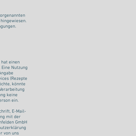
vorgenannten
 hingewiesen.
ingungen.
 hat einen
. Eine Nutzung
 Angabe
ices (Rezepte
chte, könnte
Verarbeitung
ung keine
erson ein.
rift, E-Mail-
ng mit der
infelden GmbH
hutzerklärung
r von uns