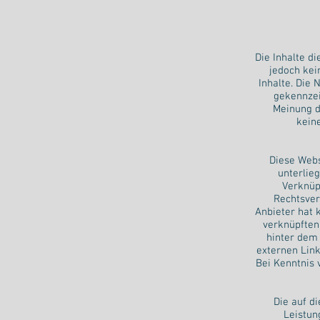
Die Inhalte d
jedoch kein
Inhalte. Die 
gekennzei
Meinung d
kein
Diese Webs
unterlieg
Verknüp
Rechtsver
Anbieter hat k
verknüpften 
hinter dem 
externen Link
Bei Kenntnis 
Die auf d
Leistun