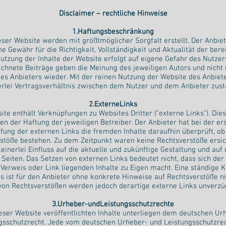
Disclaimer – rechtliche Hinweise
1.Haftungsbeschränkung
ieser Website werden mit größtmöglicher Sorgfalt erstellt. Der Anbi
e Gewähr für die Richtigkeit, Vollständigkeit und Aktualität der bere
Nutzung der Inhalte der Website erfolgt auf eigene Gefahr des Nutze
chnete Beiträge geben die Meinung des jeweiligen Autors und nicht
es Anbieters wieder. Mit der reinen Nutzung der Website des Anbie
erlei Vertragsverhältnis zwischen dem Nutzer und dem Anbieter zust
2.ExterneLinks
ite enthält Verknüpfungen zu Websites Dritter ("externe Links"). Die
en der Haftung der jeweiligen Betreiber. Der Anbieter hat bei der e
fung der externen Links die fremden Inhalte daraufhin überprüft, ob
stöße bestehen. Zu dem Zeitpunkt waren keine Rechtsverstöße ersich
einerlei Einfluss auf die aktuelle und zukünftige Gestaltung und auf 
Seiten. Das Setzen von externen Links bedeutet nicht, dass sich der
Verweis oder Link liegenden Inhalte zu Eigen macht. Eine ständige K
s ist für den Anbieter ohne konkrete Hinweise auf Rechtsverstöße n
von Rechtsverstößen werden jedoch derartige externe Links unverzüg
3.Urheber-undLeistungsschutzrechte
ieser Website veröffentlichten Inhalte unterliegen dem deutschen Ur
gsschutzrecht. Jede vom deutschen Urheber- und Leistungsschutzrec