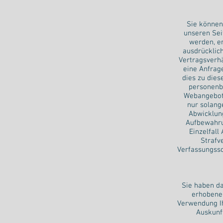
Sie können
unseren Sei
werden, er
ausdrücklic
Vertragsverhä
eine Anfrag
dies zu dies
personenbe
Webangebots
nur solang
Abwicklung
Aufbewahrun
Einzelfall
Strafv
Verfassungssc
Sie haben da
erhobenen
Verwendung Ih
Auskunf