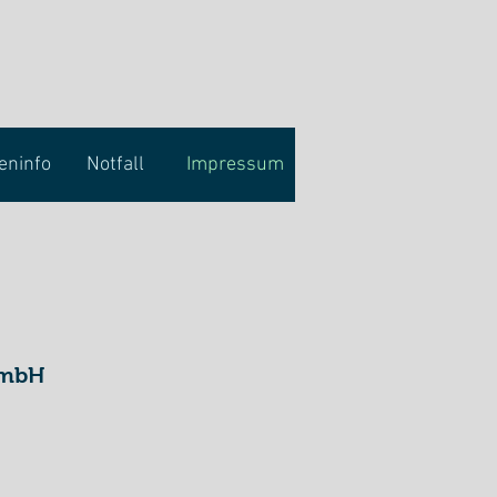
Anmelden
eninfo
Notfall
Impressum
mbH​