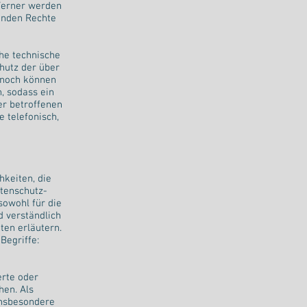
Ferner werden
enden Rechte
he technische
hutz der über
nnoch können
, sodass ein
er betroffenen
 telefonisch,
keiten, die
tenschutz-
owohl für die
d verständlich
ten erläutern.
Begriffe:
erte oder
hen. Als
 insbesondere