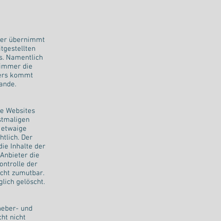
eter übernimmt
itgestellten
rs. Namentlich
 immer die
ters kommt
ande.
se Websites
rstmaligen
 etwaige
tlich. Der
die Inhalte der
 Anbieter die
ontrolle der
icht zumutbar.
lich gelöscht.
heber- und
ht nicht