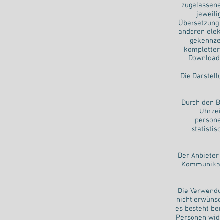
zugelassene
jeweili
Übersetzung,
anderen elek
gekennzei
kompletter 
Downloads
Die Darstell
Durch den B
Uhrzei
persone
statisti
Der Anbieter 
Kommunikati
Die Verwendu
nicht erwünsc
es besteht be
Personen wid