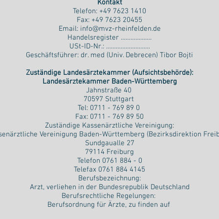
Kontakt
Telefon: +49 7623 1410
Fax: +49 7623 20455
Email:
info@mvz-rheinfelden.de
​Handelsregister ……………….
USt-ID-Nr.: ………………………
Geschäftsführer: dr. med (Univ. Debrecen) Tibor Bojti
Zuständige Landesärztekammer (Aufsichtsbehörde):
Landesärztekammer Baden-Württemberg
Jahnstraße 40
70597 Stuttgart
Tel: 0711 - 769 89 0
Fax: 0711 - 769 89 50
Zuständige Kassenärztliche Vereinigung:
senärztliche Vereinigung Baden-Württemberg (Bezirksdirektion Freib
Sundgaualle 27
79114 Freiburg
Telefon 0761 884 - 0
Telefax 0761 884 4145
Berufsbezeichnung:
Arzt, verliehen in der Bundesrepublik Deutschland
​Berufsrechtliche Regelungen:
Berufsordnung für Ärzte, zu finden auf