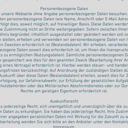
Personenbezogene Daten
 unsere Webseite ohne Angabe personenbezogener Daten besuchen.
ten personenbezogene Daten (wie Name, Anschrift oder E-Mail Adre
folgt dies, soweit möglich, auf freiwilliger Basis. Diese Daten werde
he Zustimmung nicht an Dritte weitergegeben. Sofern zwischen Ihnen
ltnis begründet, inhaltlich ausgestaltet oder geändert werden soll o
e stellen, erheben und verwenden wir personenbezogene Daten von I
en Zwecken erforderlich ist (Bestandsdaten). Wir erheben, verarbeit
zogene Daten soweit dies erforderlich ist, um Ihnen die Inanspru
 zu ermöglichen (Nutzungsdaten). Sämtliche personenbezogenen 
e gespeichert wie dies für den geannten Zweck (Bearbeitung Ihrer A
 eines Vertrags) erforderlich ist. Hierbei werden steuer- und handel
gsfristen berücksichtigt. Auf Anordnung der zuständigen Stellen d
 Auskunft über diese Daten (Bestandsdaten) erteilen, soweit dies für
erfolgung, zur Gefahrenabwehr, zur Erfüllung der gesetzlichen Aufga
hutzbehörden oder des Militärischen Abschirmdienstes oder zur Du
Rechte am geistigen Eigentum erforderlich ist.
Auskunftsrecht
s jederzeitige Recht, sich unentgeltlich und unverzüglich über die zu
 Daten zu erkundigen. Sie haben das jederzeitige Recht, Ihre Zust
rer angegeben persönlichen Daten mit Wirkung für die Zukunft zu w
tserteilung wenden Sie sich bitte an den Anbieter unter den Kontakt
Impressum.