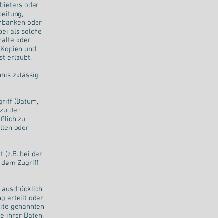
bieters oder
beitung,
enbanken oder
ei als solche
halte oder
n Kopien und
t erlaubt.
nis zulässig.
riff (Datum,
 zu den
ßlich zu
llen oder
 (z.B. bei der
 dem Zugriff
 ausdrücklich
g erteilt oder
site genannten
 ihrer Daten.