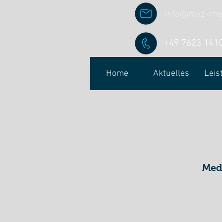
info@mvz-rhe
+49 7623 141
Home
Aktuelles
Leis
Med