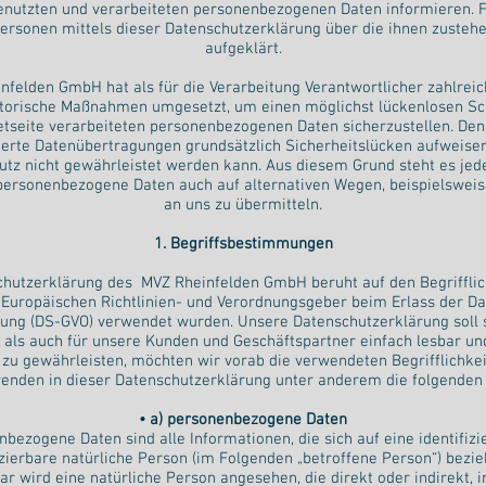
enutzten und verarbeiteten personenbezogenen Daten informieren. 
Personen mittels dieser Datenschutzerklärung über die ihnen zusteh
aufgeklärt.
nfelden GmbH hat als für die Verarbeitung Verantwortlicher zahlreic
torische Maßnahmen umgesetzt, um einen möglichst lückenlosen Sc
netseite verarbeiteten personenbezogenen Daten sicherzustellen. De
ierte Datenübertragungen grundsätzlich Sicherheitslücken aufweisen
utz nicht gewährleistet werden kann. Aus diesem Grund steht es jed
 personenbezogene Daten auch auf alternativen Wegen, beispielsweise
an uns zu übermitteln.
1. Begriffsbestimmungen
chutzerklärung des MVZ Rheinfelden GmbH beruht auf den Begrifflich
 Europäischen Richtlinien- und Verordnungsgeber beim Erlass der Da
ung (DS-GVO) verwendet wurden. Unsere Datenschutzerklärung soll s
t als auch für unsere Kunden und Geschäftspartner einfach lesbar un
 zu gewährleisten, möchten wir vorab die verwendeten Begrifflichkei
enden in dieser Datenschutzerklärung unter anderem die folgenden 
• a) personenbezogene Daten
bezogene Daten sind alle Informationen, die sich auf eine identifizi
izierbare natürliche Person (im Folgenden „betroffene Person“) bezie
bar wird eine natürliche Person angesehen, die direkt oder indirekt,