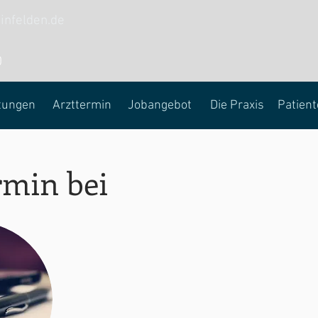
infelden.de
0
tungen
Arzttermin
Jobangebot
Die Praxis
Patient
rmin bei