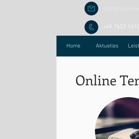
info@mvz-rhe
+49 7623 141
Home
Aktuelles
Leis
Online Te