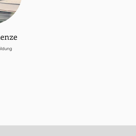
Menze
bildung